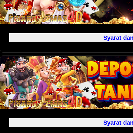
Contoh Deposit Rp. 10.000,- maka : Rp. 10.000,- + Rp. 5.000,- = Rp. 15.000,- x
Bonus hanya berlaku untuk permainan slot, KECUALI PG SOFT Dan Slot 3 l
Pihak PISANGEMAS4D berhak membatalkan promosi apabila terjadi kecuranga
Syarat dan ketentuan promo ini dapat berubah sewaktu-waktu.
Segala Keputusan
PISANGEMAS4D
adalah mutlak dan tidak dapat diganggu gu
Syarat da
BONUS NEXT
Berlaku untuk deposit oleh semua member.
Bonus Tidak Berlaku jika member mengikuti Event dan Promo lainnya.
Minimal Deposit untuk mendapatkan Bonus adalah Rp5.000,-
Bonus hanya berlaku untuk Deposit via Bank dan E-Wallet.
Bonus diberikan dengan klaim via Live Chat atau Whatsapp dengan kondis
Bonus 5% yang diberikan maksimal Rp. 1.000.000,-.
Syarat Untuk Withdraw adalah Turn Over (TO) 5x :
Contoh Deposit Rp. 100.000,- maka : Rp. 100.000,- + Rp. 5.000,- = Rp. 105.000
Pihak PISANGEMAS4D berhak membatalkan promosi apabila terjadi kecuranga
Syarat dan ketentuan promo ini dapat berubah sewaktu-waktu.
Segala Keputusan
PISANGEMAS4D
adalah mutlak dan tidak dapat diganggu gu
Syarat da