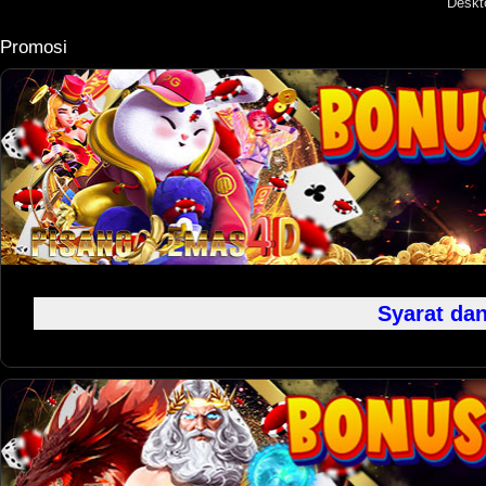
Deskt
Promosi
Syarat da
BONUS NEW
Hanya Berlaku untuk New MEMBER.
Bonus New Member dengan minimal Deposit Rp. 10.000
Bonus hanya berlaku untuk Deposit via Bank dan E-Wallet.
Kami berhak Membatalkan Bonus Refferal apabila Member tersebut memiliki ind
Bonus 50% yang diberikan maksimal Rp. 250.000 dan hanya bisa 1x klaim.
Syarat Untuk Withdraw adalah Turn Over (TO) 10x :