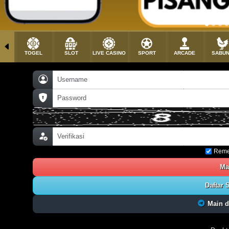
TOGEL
SLOT
LIVE CASINO
SPORT
ARCADE
SABU
Reme
Ma
Daftar 
Main d