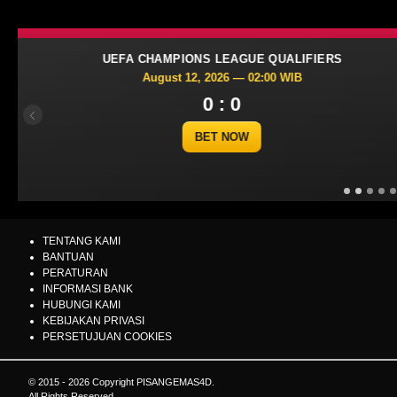
UEFA CHAMPIONS 
August 12, 20
0 
Previous
BET
SK Sturm Graz
-0.5
0.95
TENTANG KAMI
BANTUAN
PERATURAN
INFORMASI BANK
HUBUNGI KAMI
KEBIJAKAN PRIVASI
PERSETUJUAN COOKIES
© 2015 - 2026 Copyright PISANGEMAS4D.
All Rights Reserved.