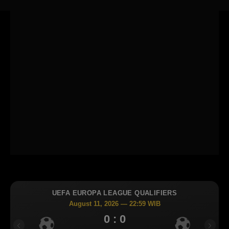
UEFA EUROPA LEAGUE QUALIFIERS
August 11, 2026 — 22:59 WIB
0 : 0
Previous
Next