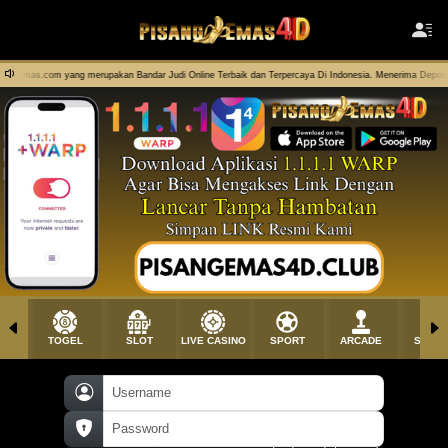
gEmas.com yang merupakan Bandar Judi Online Terbaik dan Terpercaya Di Indonesia. Menerima Deposit P
TOGEL
SLOT
LIVE CASINO
SPORT
ARCADE
SABU