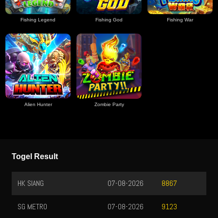
Fishing Legend
Fishing God
Fishing War
Alien Hunter
Zombie Party
Togel Result
HK SIANG
07-08-2026
8867
SG METRO
07-08-2026
9123