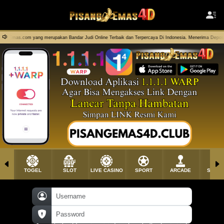
gEmas.com yang merupakan Bandar Judi Online Terbaik dan Terpercaya Di Indonesia. Menerima Deposit 
TOGEL
SLOT
LIVE CASINO
SPORT
ARCADE
SABU