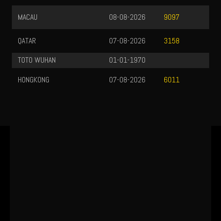
MACAU
08-08-2026
9097
QATAR
07-08-2026
3158
TOTO WUHAN
01-01-1970
HONGKONG
07-08-2026
6011