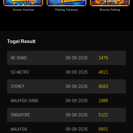
Ocean Carnival
Fishing Treasure
Bounty Fishing
Togel Result
HK SIANG
08-08-2026
2476
SG METRO
08-08-2026
4821
SYDNEY
08-08-2026
8083
MALAYSIA SIANG
08-08-2026
1986
SINGAPORE
08-08-2026
5102
MALAYSIA
08-08-2026
6851