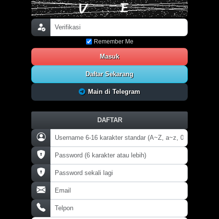
Remember Me
Masuk
Daftar Sekarang
Main di Telegram
DAFTAR