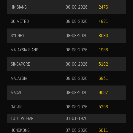
HK SIANG
08-08-2026
2476
SG METRO
08-08-2026
4821
SYDNEY
08-08-2026
8083
MALAYSIA SIANG
08-08-2026
1986
SINGAPORE
08-08-2026
5102
MALAYSIA
08-08-2026
6851
MACAU
08-08-2026
9097
QATAR
08-08-2026
5256
TOTO WUHAN
01-01-1970
HONGKONG
07-08-2026
6011