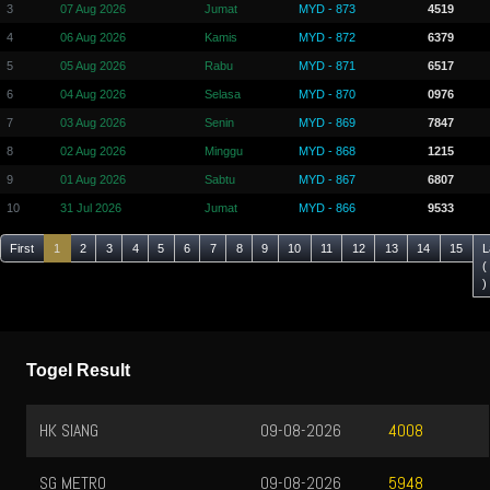
3
07 Aug 2026
Jumat
MYD - 873
4519
4
06 Aug 2026
Kamis
MYD - 872
6379
5
05 Aug 2026
Rabu
MYD - 871
6517
6
04 Aug 2026
Selasa
MYD - 870
0976
7
03 Aug 2026
Senin
MYD - 869
7847
8
02 Aug 2026
Minggu
MYD - 868
1215
9
01 Aug 2026
Sabtu
MYD - 867
6807
10
31 Jul 2026
Jumat
MYD - 866
9533
First
1
2
3
4
5
6
7
8
9
10
11
12
13
14
15
L
(
)
Togel Result
HK SIANG
09-08-2026
4008
SG METRO
09-08-2026
5948