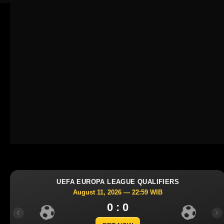
UEFA EUROPA LEAGUE QUALIFIERS
August 11, 2026 — 22:59 WIB
0 : 0
Previous
Nex