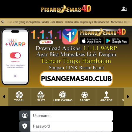
gEmas.com yang merupakan Bandar Judi Online Terbaik dan Terpercaya Di Indonesia. Menerima Deposit 
TOGEL
SLOT
LIVE CASINO
SPORT
ARCADE
SABU