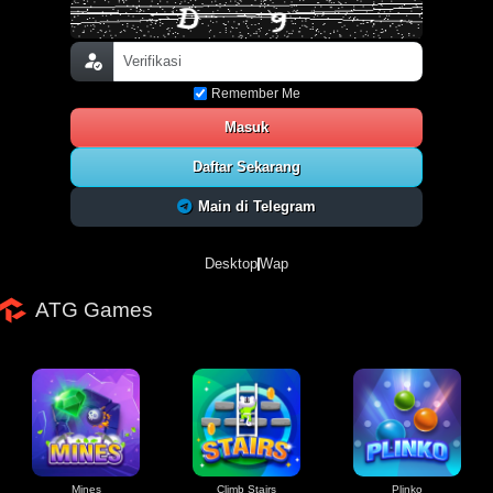
Remember Me
Masuk
Daftar Sekarang
Main di Telegram
Desktop
Wap
ATG Games
Mines
Climb Stairs
Plinko