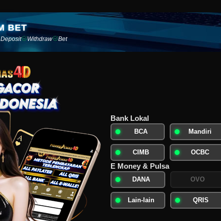
M BET
Deposit
Withdraw
Bet
Bank Lokal
BCA
Mandiri
CIMB
OCBC
E Money & Pulsa
DANA
OVO
Lain-lain
QRIS