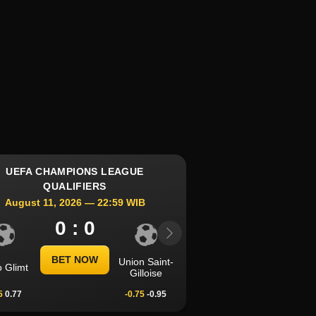
UEFA CHAMPIONS LEAGUE
QUALIFIERS
0 WIB
August 11, 2026 — 22:00 WIB
0 : 0
Next
Osasuna
BET NOW
Kairat Almaty
Levski Sofia
(n)
-0.25
-0.86
0.00
0.76
0.00
-0.94