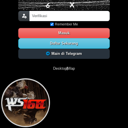
Remember Me
Masuk
Daftar Sekarang
Main di Telegram
Desktop
Wap