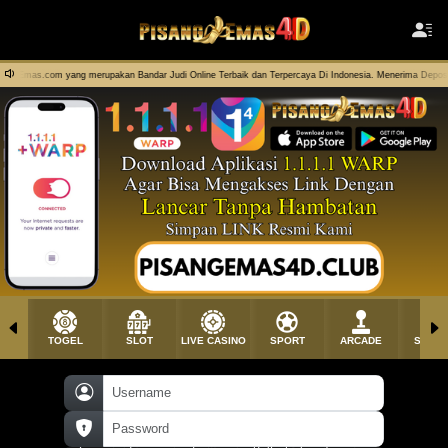
ngEmas.com yang merupakan Bandar Judi Online Terbaik dan Terpercaya Di Indonesia. Menerima Deposit 
TOGEL
SLOT
LIVE CASINO
SPORT
ARCADE
SABU