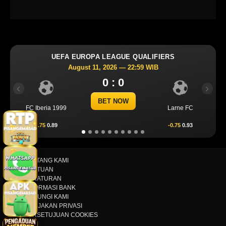
UEFA EUROPA LEAGUE QUALIFIERS
August 11, 2026 — 22:59 WIB
0 : 0
Previous
Next
BET NOW
FC Iberia 1999
Larne FC
0.75
0.89
-0.75
0.93
TENTANG KAMI
BANTUAN
PERATURAN
INFORMASI BANK
HUBUNGI KAMI
KEBIJAKAN PRIVASI
PERSETUJUAN COOKIES