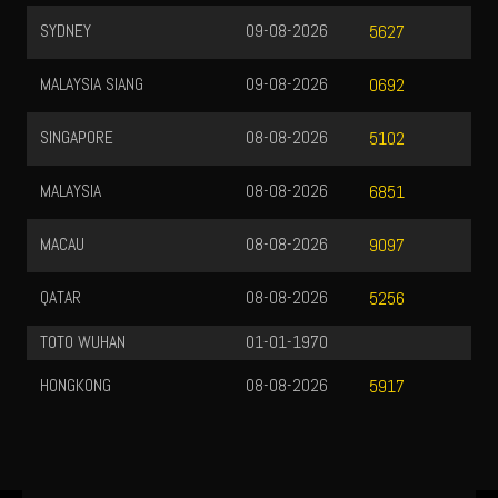
SYDNEY
09-08-2026
5627
MALAYSIA SIANG
09-08-2026
0692
SINGAPORE
08-08-2026
5102
MALAYSIA
08-08-2026
6851
MACAU
08-08-2026
9097
QATAR
08-08-2026
5256
TOTO WUHAN
01-01-1970
HONGKONG
08-08-2026
5917