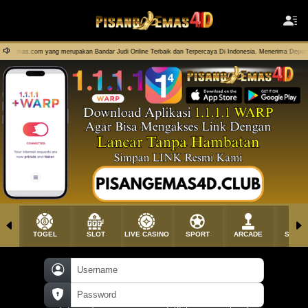
ngEmas.com yang merupakan Bandar Judi Online Terbaik dan Terpercaya Di Indonesia. Menerima Deposit
TOGEL
SLOT
LIVE CASINO
SPORT
ARCADE
SABU