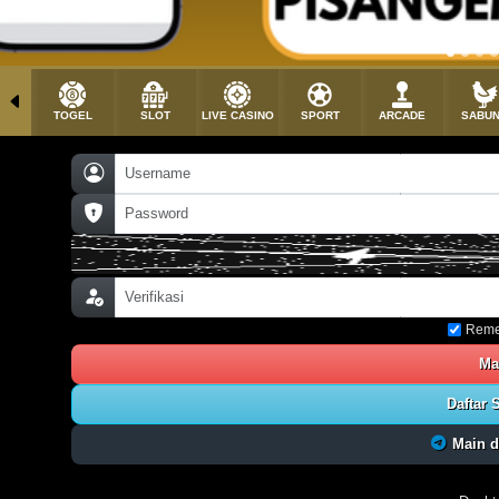
TOGEL
SLOT
LIVE CASINO
SPORT
ARCADE
SABU
Reme
Ma
Daftar 
Main d