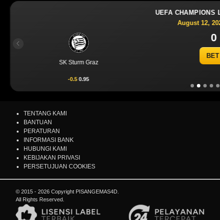
UEFA CHAMPIONS 
August 12, 20
0 
Previous
BET
SK Sturm Graz
-0.5
0.95
TENTANG KAMI
BANTUAN
PERATURAN
INFORMASI BANK
HUBUNGI KAMI
KEBIJAKAN PRIVASI
PERSETUJUAN COOKIES
© 2015 - 2026 Copyright PISANGEMAS4D.
All Rights Reserved.