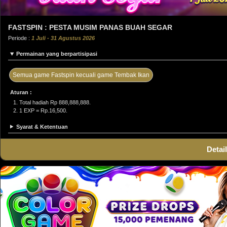
FASTSPIN : PESTA MUSIM PANAS BUAH SEGAR
Periode :
1 Juli - 31 Agustus 2026
Permainan yang berpartisipasi
Semua game Fastspin kecuali game Tembak Ikan
Aturan :
Total hadiah Rp 888,888,888.
1 EXP = Rp.16,500.
Syarat & Ketentuan
Detai