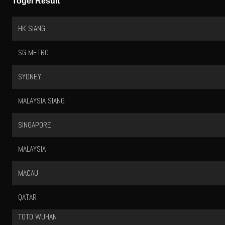
Togel Result
HK SIANG
SG METRO
SYDNEY
MALAYSIA SIANG
SINGAPORE
MALAYSIA
MACAU
QATAR
TOTO WUHAN